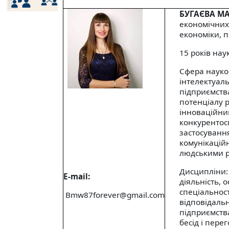
БУГАЄВА МА
економічних
економіки, 
15 років нау
Сфера науков
інтелектуал
підприємств
потенціалу р
інноваційни
конкурентос
застосуванн
комунікаційн
людськими 
Дисципліни: 
E-mail:
діяльність, 
спеціальност
Bmw87forever
@
gmail
.
com
відповідальн
підприємств
бесід і пере