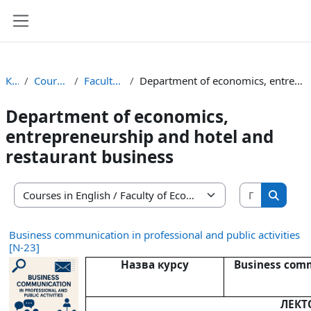
Перейти до головного вмісту
Бокова панель
Курси
Courses in English
Faculty of Economics
Department of economics, entrepreneurship and hotel and restaurant business
Department of economics,
entrepreneurship and hotel and
restaurant business
Пошук ку
Категорії курсів
Пошук 
Business communication in professional and public activities
[N-23]
Назва курсу
Business comm
ЛЕКТ