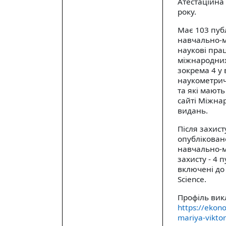
Атестаційна 
року.
Має 103 публ
навчально-м
наукові прац
міжнародних
зокрема 4 у
наукометрич
та які мают
сайті Міжна
видань.
Після захист
опубліковано
навчально-ме
захисту - 4 
включені до
Science
.
Профіль вик
https://ekon
mariya-viktor