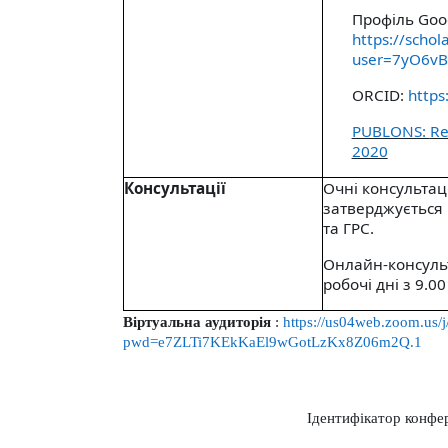
Профіль Goo
https://schol
user=7yO6vB
ORCID:
https
PUBLONS:
Re
2020
Консультації
Очні консультац
затверджується
та
ГРС.
Онлайн-консуль
робочі дні з 9.0
Віртуальна аудиторія
:
https://us04web.zoom.us
pwd=e7ZLTi7KEkKaEl9wGotLzKx8Z06m2Q.1
Ідентифікатор конференції: 7