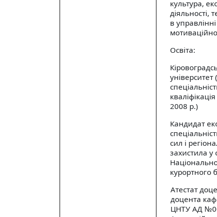
культура, ек
діяльності,
в управлінні
мотиваційно
Освіта:
Кіровоградс
університет 
спеціальніс
кваліфікація
2008 р.)
Кандидат еко
спеціальніст
сил і регіон
захистила у 
Національно
курортного 
Атестат доце
доцента каф
ЦНТУ АД №00