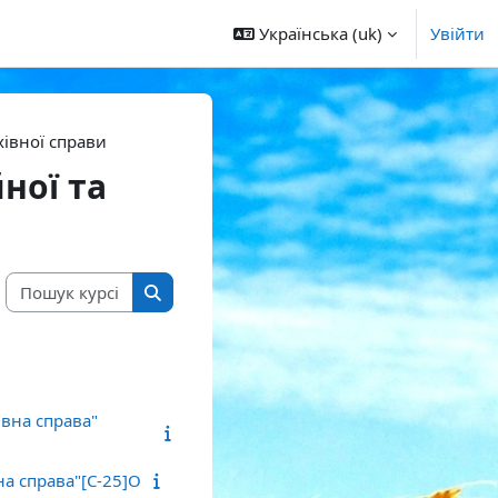
Українська ‎(uk)‎
Увійти
рхівної справи
йної та
Пошук курсів
Пошук курсів
торінка
івна справа"
на справа"[С-25]О