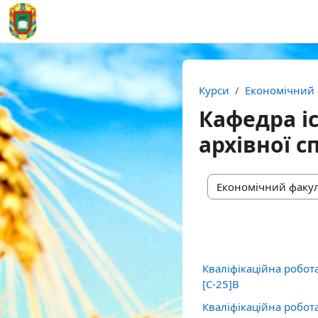
Перейти до головного вмісту
На головну
Курси
Економічний 
Кафедра іс
архівної с
Категорії курсів
Кваліфікаційна робот
[С-25]В
Кваліфікаційна робот