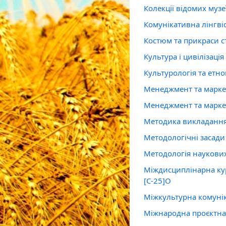
Колекції відомих музеї
Комунікативна лінгві
Костюм та прикраси с
Культура і цивілізація
Культурологія та етно
Менеджмент та маркет
Менеджмент та маркет
Методика викладання
Методологічні засади
Методологія наукових
Міждисциплінарна кур
[С-25]О
Міжкультурна комуніка
Міжнародна проєктна 