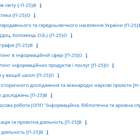
в світу {-П-25}В
стика {П-25}О
тародавнього та середньовічного населення України {П-25}
 (доц. Коломієць О.Б.) {П-25}О
графія {П-25}В
инг в інформаційній сфері [П-25]О
инг інформаційних продуктів і послуг [П-25]О
 у вищій школі [П-25]О
 історичного дослідження та міжнародні наукові проєкти [Н
 досліджень [П-25]В
сова робота (ОПП "Інформаційна. бібліотечна та архівна сп
ція та проектна діяльність [П-25]В
діяльність [П-25]В