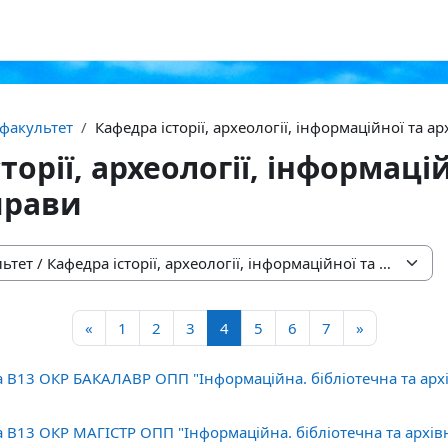
факультет
Кафедра історії, археології, інформаційної та а
торії, археології, інформаці
прави
Попередня сторінка
Сторінка 1
Сторінка 2
Сторінка 3
Сторінка 4
Сторінка 5
Сторінка 6
Сторінка 7
Наступна с
«
1
2
3
4
5
6
7
»
а В13 ОКР БАКАЛАВР ОПП "Інформаційна. бібліотечна та арх
а В13 ОКР МАГІСТР ОПП "Інформаційна. бібліотечна та архів