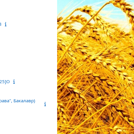
В
-25]О
рава", Бакалавр)