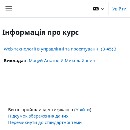
Перейти до головного вмісту
Увійти
Бокова панель
Інформація про курс
Web-технології в управлінні та проектуванні {З-45}В
Викладач:
Мацуй Анатолій Миколайович
Ви не пройшли ідентифікацію (
Увійти
)
Підсумок збереження даних
Перемикнути до стандартної теми