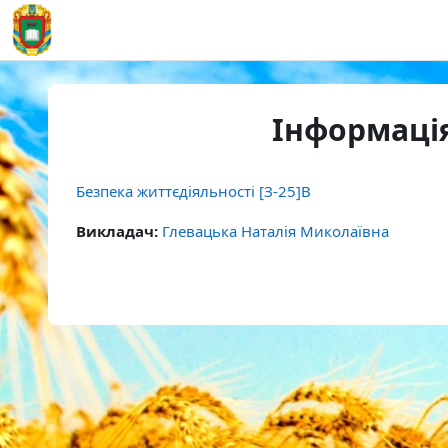
Перейти до головного вмісту
На головну
Інформація
Безпека життєдіяльності [З-25]В
Викладач:
Глевацька Наталія Миколаївна