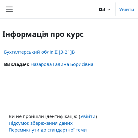
Перейти до головного вмісту
Увійти
Бокова панель
Інформація про курс
Бухгалтерський облік ІІ [З-21]В
Викладач:
Назарова Галина Борисівна
Ви не пройшли ідентифікацію (
Увійти
)
Підсумок збереження даних
Перемикнути до стандартної теми