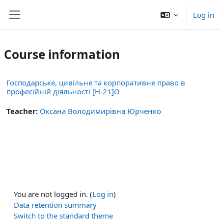
Skip to main content
Log in
Side panel
Course information
Господарське, цивільне та корпоративне право в
професійній діяльності [Н-21]О
Teacher:
Оксана Володимирівна Юрченко
You are not logged in. (
Log in
)
Data retention summary
Switch to the standard theme