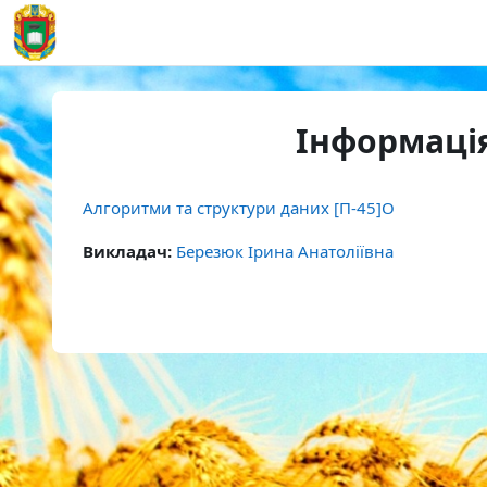
Перейти до головного вмісту
На головну
Інформація
Алгоритми та структури даних [П-45]О
Викладач:
Березюк Ірина Анатоліївна