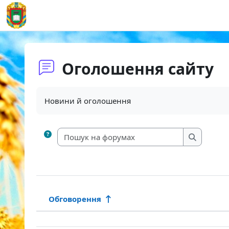
Перейти до головного вмісту
На головну
Оголошення сайту
Умови завершення
Новини й оголошення
Пошук на ф
Пошук на
Обговорення
Статус
Список обговорень. Показано 