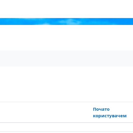
орумах
 форумах
Почато
користувачем
6 з 6 обговорень