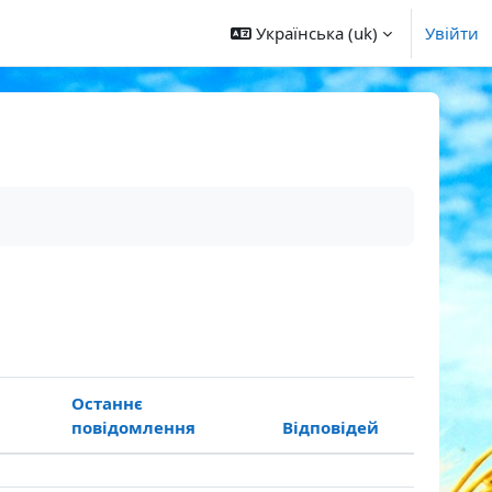
Українська ‎(uk)‎
Увійти
Останнє
повідомлення
Відповідей
Дії